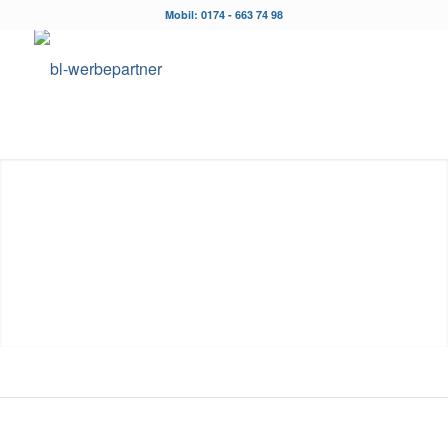
Mobil: 0174 - 663 74 98
HOMEPAGE
ERSTELLUNG
Professionelle Websiten
im Responsive Design
MEHR ERFAHREN
1
2
3