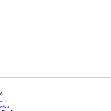
KS
essum
schutz